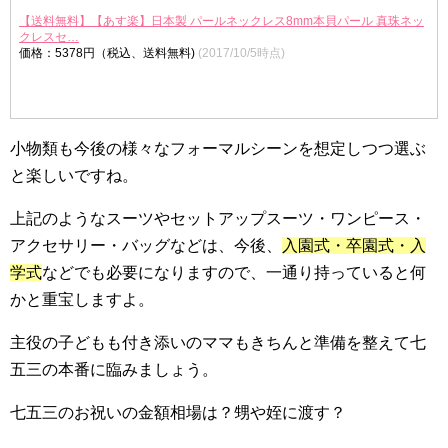
【送料無料】【あす楽】日本製 パールネックレス8mm本貝パール 真珠ネッ
クレスセ…
価格：5378円（税込、送料無料)
(2017/10/5時点)
小物類も今後の様々なフォーマルシーンを想定しつつ選ぶ
と楽しいですね。
上記のようなスーツやセットアップスーツ・ワンピース・
アクセサリー・バッグなどは、今後、
入園式・卒園式・入
学式
などでも必要になりますので、一通り持っていると何
かと重宝しますよ。
主役の子どもも付き添いのママもきちんと準備を整えて七
五三の本番に臨みましょう。
七五三のお祝いの金額相場は？甥や姪に渡す？