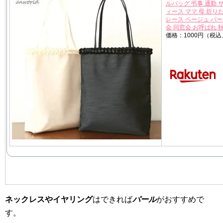
ルバッグ 弔事 通勤 
ィース ママ 母 折り
レース ベージュ パー
会 同窓会 お呼ばれ 
価格：1000円（税込
ネックレスやイヤリング
はできれば
パール
がおすすめで
す。