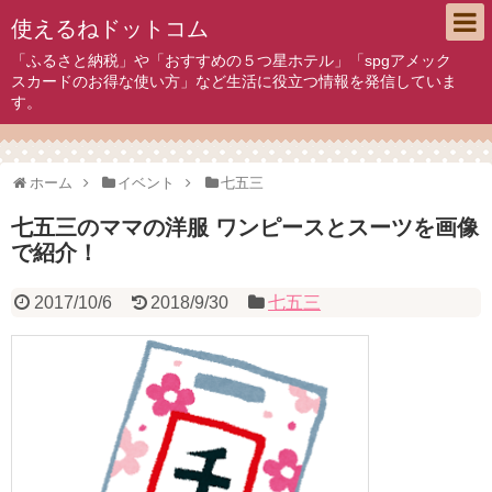
使えるねドットコム
「ふるさと納税」や「おすすめの５つ星ホテル」「spgアメック
スカードのお得な使い方」など生活に役立つ情報を発信していま
す。
ホーム
イベント
七五三
七五三のママの洋服 ワンピースとスーツを画像
で紹介！
2017/10/6
2018/9/30
七五三