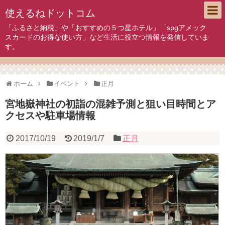
使えるねドットコム
「ふるさと納税」や「おすすめの５つ星ホテル」「spgアメック
スカードのお得な使い方」など生活に役立つ情報を発信していま
す。
ホーム
イベント
正月
宮地嶽神社の初詣の混雑予測と狙い目時間とア
クセスや駐車場情報
2017/10/19
2019/1/7
正月