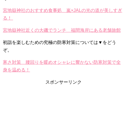
宮地嶽神社のおすすめ食事処 嵐×JALの光の道が美しすぎ
る！
宮地嶽神社近くの大磯でランチ 福間海岸にある老舗旅館
初詣を楽しむための究極の防寒対策については▼をどう
ぞ。
寒さ対策 腰回りを暖めオシャレに響かない防寒対策で全
身を温める！
スポンサーリンク