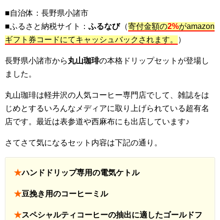
■自治体：長野県小諸市
■ふるさと納税サイト：
ふるなび
（
寄付金額の
2%
がamazon
ギフト券コードにてキャッシュバックされます。
）
長野県小諸市から
丸山珈琲
の本格ドリップセットが登場し
ました。
丸山珈琲は軽井沢の人気コーヒー専門店でして、雑誌をは
じめとするいろんなメディアに取り上げられている超有名
店です。最近は表参道や西麻布にも出店しています♪
さてさて気になるセット内容は下記の通り。
★
ハンドドリップ専用の電気ケトル
★
豆挽き用のコーヒーミル
★
スペシャルティコーヒーの抽出に適したゴールドフ