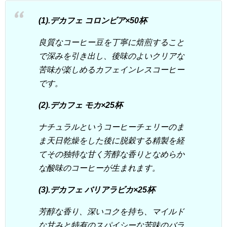
(1).デカフェ コロンビア×50杯
良質なコーヒー豆を丁寧に焙煎すること
で深みを引き出し、後味のよいクリアな
苦味が楽しめるカフェインレスコーヒー
です。
(2).デカフェ モカ×25杯
ナチュラルというコーヒーチェリーのま
ま天日乾燥をした後に脱穀する精製を経
てその独特な甘く芳醇な香りとなめらか
な酸味のコーヒーが生まれます。
(3).デカフェ バリアラビカ×25杯
芳醇な香り、深いコクを持ち、マイルド
な甘みと特有のスパイシーな苦味のバラ