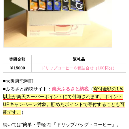
寄附金額
返礼品
￥15000
ドリップコーヒー６種詰合せ（100杯分）
■大阪府忠岡町
■ふるさと納税サイト：
楽天ふるさと納税
（
寄付金額の
1％
以上
が楽天スーパーポイントにて付与されます。ポイント
UPキャンペーン対象。貯めたポイントで寄付することも可
能です。
）
続いては“簡単・手軽”な「ドリップバッグ・コーヒー」。