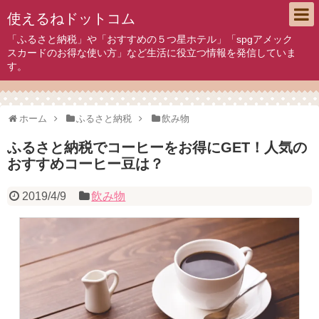
使えるねドットコム
「ふるさと納税」や「おすすめの５つ星ホテル」「spgアメック
スカードのお得な使い方」など生活に役立つ情報を発信していま
す。
ホーム
ふるさと納税
飲み物
ふるさと納税でコーヒーをお得にGET！人気の
おすすめコーヒー豆は？
2019/4/9
飲み物