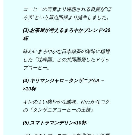
コーヒーの言葉より連想される良質な”ほ
ろ苦”という原点回帰より誕生しました。
(3).お茶屋が考えるまろやかブレンド×20
杯
味わいまろやかな日本緑茶の滋味に精通
した「辻峰園」との共同開発したドリッ
プコーヒー。
(4).キリマンジャロ－タンザニアAA－
×10杯
キレのよい爽やかな酸味、ゆたかなコク
の『タンザニアコーヒーの王様』
(5).スマトラマンデリン×10杯