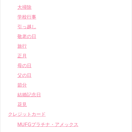
大掃除
学校行事
引っ越し
敬老の日
旅行
正月
母の日
父の日
節分
結婚記念日
花見
クレジットカード
MUFGプラチナ・アメックス