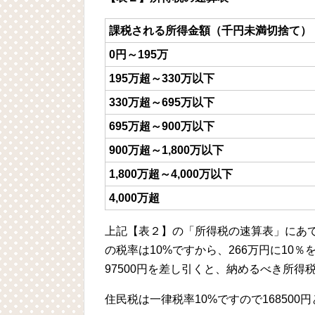
課税される所得金額（千円未満切捨て）
0円～195万
195万超～330万以下
330万超～695万以下
695万超～900万以下
900万超～1,800万以下
1,800万超～4,000万以下
4,000万超
上記【表２】の「所得税の速算表」にあて
の税率は10%ですから、266万円に10％
97500円を差し引くと、納めるべき所得税は1
住民税は一律税率10%ですので168500