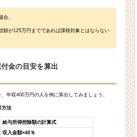
場合。
総額が125万円までであれば課税対象とはならない
還付金の目安を算出
、年収400万円の人を例に算出してみましょう。
算方法
給与所得控除額の計算式
収入金額×40％