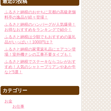
最近の投稿
ふるさと納税のおせちに京都の高級老舗
料亭の逸品が続々登場！
ふるさと納税のハンバーグが人気爆発！
お得なおすすめをランキングで紹介！
ふるさと納税は少額でもおすすめの返礼
品がいっぱい！1000円は？
ふるさと納税の家電返礼品にエアコン登
場！室外機ナシの工事不要タイプも！
ふるさと納税でステーキならコレがおす
すめ！人気のシャトーブリアンやあか牛
など5選！
カテゴリー
お金
お仕事