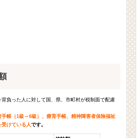
額
を背負った人に対して国、県、市町村が税制面で配慮
者手帳（1
級～6
級）、療育手帳、精神障害者保険福祉
を受けている人
です。