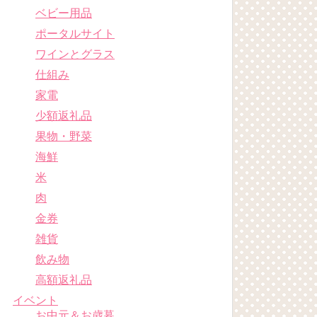
ベビー用品
ポータルサイト
ワインとグラス
仕組み
家電
少額返礼品
果物・野菜
海鮮
米
肉
金券
雑貨
飲み物
高額返礼品
イベント
お中元＆お歳暮