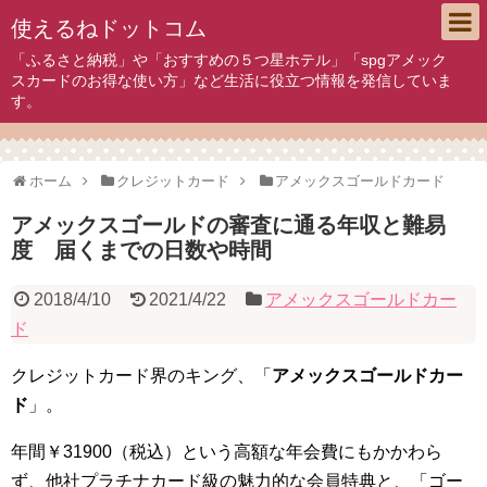
使えるねドットコム
「ふるさと納税」や「おすすめの５つ星ホテル」「spgアメック
スカードのお得な使い方」など生活に役立つ情報を発信していま
す。
ホーム
クレジットカード
アメックスゴールドカード
アメックスゴールドの審査に通る年収と難易
度 届くまでの日数や時間
2018/4/10
2021/4/22
アメックスゴールドカー
ド
クレジットカード界のキング、「
アメックスゴールドカー
ド
」。
年間￥31900（税込）
という高額な年会費にもかかわら
ず、他社プラチナカード級の魅力的な会員特典と、「ゴー