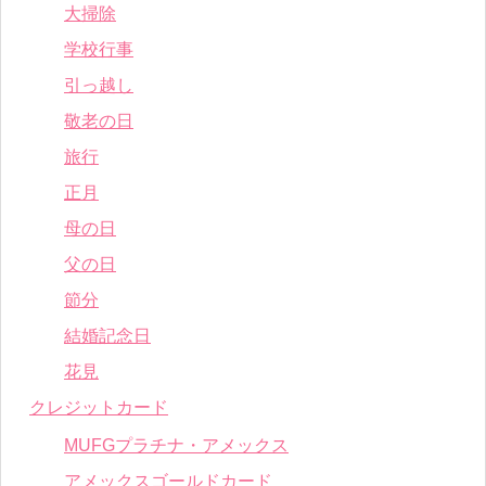
大掃除
学校行事
引っ越し
敬老の日
旅行
正月
母の日
父の日
節分
結婚記念日
花見
クレジットカード
MUFGプラチナ・アメックス
アメックスゴールドカード