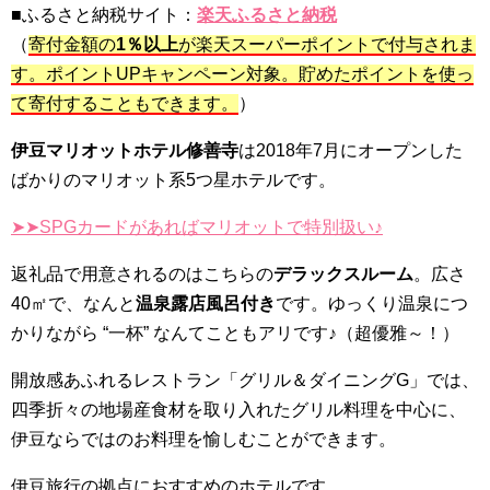
■ふるさと納税サイト：
楽天ふるさと納税
（
寄付金額の
1％以上
が楽天スーパーポイントで付与されま
す。ポイントUPキャンペーン対象。貯めたポイントを使っ
て寄付することもできます。
）
伊豆マリオットホテル修善寺
は2018年7月にオープンした
ばかりのマリオット系5つ星ホテルです。
➤➤SPGカードがあればマリオットで特別扱い♪
返礼品で用意されるのはこちらの
デラックスルーム
。広さ
40㎡で、なんと
温泉露店風呂付き
です。ゆっくり温泉につ
かりながら “一杯” なんてこともアリです♪（超優雅～！）
開放感あふれるレストラン「グリル＆ダイニングG」では、
四季折々の地場産食材を取り入れたグリル料理を中心に、
伊豆ならではのお料理を愉しむことができます。
伊豆旅行の拠点におすすめのホテルです。