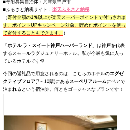
■寄附募集自治体：兵庫県神戸市
■ふるさと納税サイト：
楽天ふるさと納税
（
寄付金額の
1％以上
が楽天スーパーポイントで付与されま
す。ポイントUPキャンペーン対象。貯めたポイントを使っ
て寄付することもできます。
）
「
ホテル ラ・スイート神戸ハーバーランド
」は神戸を代表
するスモールラグジュアリーホテル。私が今最も気に入っ
ているホテルです💛
今回の返礼品で用意されるのは、こちらのホテルの
エグゼ
クティブフロア
(7～10階)にある
スーペリアルーム
にペアで
泊まれるという宿泊券。何ともゴージャスなプランです！