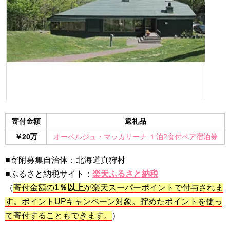
寄付金額
返礼品
￥20万
オーベルジュ・マッカリーナ １泊2食付ペア宿泊券
■寄附募集自治体：北海道真狩村
■ふるさと納税サイト：
楽天ふるさと納税
（
寄付金額の
1％以上
が楽天スーパーポイントで付与されま
す。ポイントUPキャンペーン対象。貯めたポイントを使っ
て寄付することもできます。
）