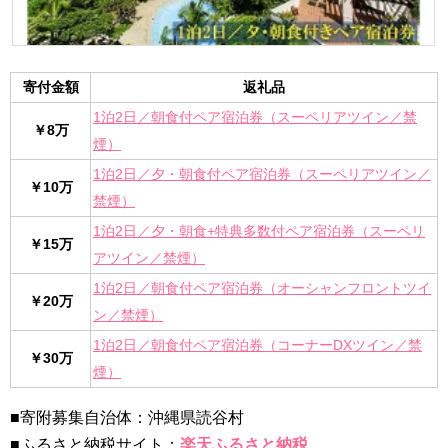
寄付金額
返礼品
1泊2日／朝食付ペア宿泊券（スーペリアツイン／禁
￥8万
煙）
1泊2日／夕・朝食付ペア宿泊券（スーペリアツイン／
￥10万
禁煙）
1泊2日／夕・朝食+特典多数付ペア宿泊券（スーペリ
￥15万
アツイン／禁煙）
1泊2日／朝食付ペア宿泊券（オーシャンフロントツイ
￥20万
ン／禁煙）
1泊2日／朝食付ペア宿泊券（コーナーDXツイン／禁
￥30万
煙）
■寄附募集自治体：沖縄県読谷村
■ふるさと納税サイト：
楽天ふるさと納税