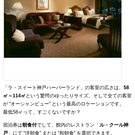
「ラ・スイート神戸ハーバーランド」の客室の広さは、
58
㎡～114㎡
という驚愕のゆったりサイズ。そして全ての客室
が “オーシャンビュー” という最高のロケーションです。
最低58㎡って、すごくないですか？
宿泊券は
朝食付
でして、館内のレストラン「
ル・クール神
戸
」にて “洋朝食” または “和朝食” を選択できます。