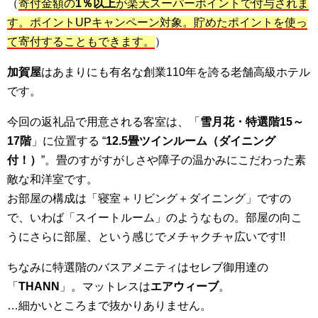
（
寄付金額の
1％以上
が楽天スーパーポイントで付与されま
す。ポイントUPキャンペーン対象。貯めたポイントを使っ
て寄付することもできます。
）
加賀屋
はあまりにも有名な創業110年を誇る老舗高級ホテル
です。
今回の返礼品で用意される客室は、「
雪月花・特選階15～
17階
」に位置する “
12.5畳ツインルーム（ダイニング
付！
）
”。畳のすがすがしさや障子の温かみにこだわった素
敵な和洋室です。
お部屋の構成は「寝室＋リビング＋ダイニング」ですの
で、いわば「スイートルーム」のようなもの。部屋の向こ
うにさらに部屋、という感じでメチャクチャ広いです!!
ちなみに特選階のバスアメニティはセレブ御用達の
「
THANN
」。マットレスは
エアウィーブ
。
…細かいところまで抜かりありません。