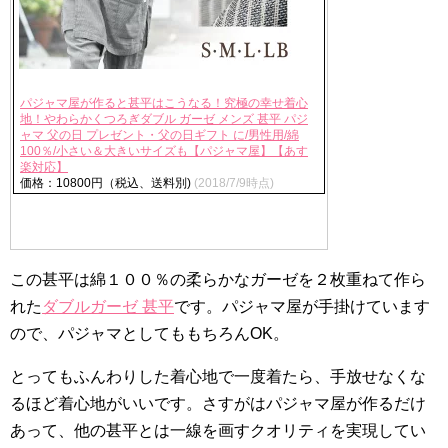
パジャマ屋が作ると甚平はこうなる！究極の幸せ着心
地！やわらかくつろぎダブル ガーゼ メンズ 甚平 パジ
ャマ 父の日 プレゼント・父の日ギフト に/男性用/綿
100％/小さい＆大きいサイズも【パジャマ屋】【あす
楽対応】
価格：10800円（税込、送料別)
(2018/7/9時点)
この甚平は綿１００％の柔らかなガーゼを２枚重ねて作ら
れた
ダブルガーゼ 甚平
です。パジャマ屋が手掛けています
ので、パジャマとしてももちろんOK。
とってもふんわりした着心地で一度着たら、手放せなくな
るほど着心地がいいです。さすがはパジャマ屋が作るだけ
あって、他の甚平とは一線を画すクオリティを実現してい