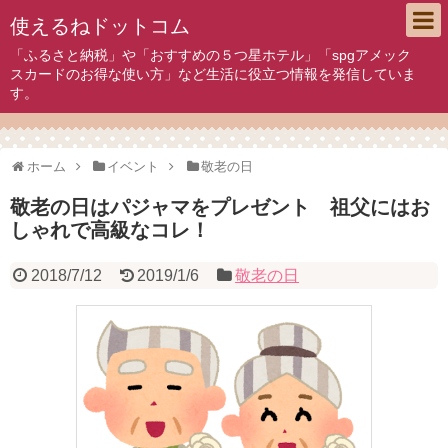
使えるねドットコム
「ふるさと納税」や「おすすめの５つ星ホテル」「spgアメック
スカードのお得な使い方」など生活に役立つ情報を発信していま
す。
ホーム
イベント
敬老の日
敬老の日はパジャマをプレゼント 祖父にはお
しゃれで高級なコレ！
2018/7/12
2019/1/6
敬老の日