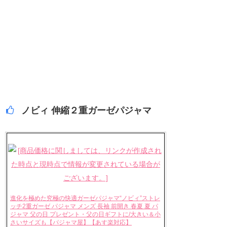
ノビィ 伸縮２重ガーゼパジャマ
進化を極めた究極の快適ガーゼパジャマ“ノビィ”ストレ
ッチ2重ガーゼ パジャマ メンズ 長袖 前開き 春夏 夏 パ
ジャマ 父の日 プレゼント・父の日ギフトに/大きい＆小
さいサイズも【パジャマ屋】【あす楽対応】