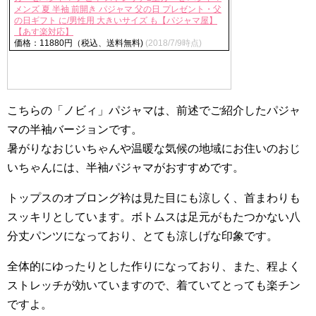
メンズ 夏 半袖 前開き パジャマ 父の日 プレゼント・父
の日ギフト に/男性用 大きいサイズ も【パジャマ屋】
【あす楽対応】
価格：11880円（税込、送料無料)
(2018/7/9時点)
こちらの「ノビィ」パジャマは、前述でご紹介したパジャ
マの半袖バージョンです。
暑がりなおじいちゃんや温暖な気候の地域にお住いのおじ
いちゃんには、半袖パジャマがおすすめです。
トップスのオブロング衿は見た目にも涼しく、首まわりも
スッキリとしています。ボトムスは足元がもたつかない八
分丈パンツになっており、とても涼しげな印象です。
全体的にゆったりとした作りになっており、また、程よく
ストレッチが効いていますので、着ていてとっても楽チン
ですよ。