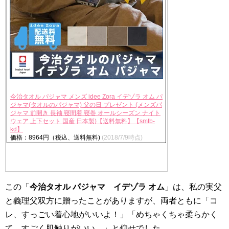
今治タオル パジャマ メンズ idee Zora イデゾラ オム パ
ジャマ(タオルのパジャマ) 父の日 プレゼント (メンズパ
ジャマ 前開き 長袖 寝間着 寝巻 オールシーズン ナイト
ウェア 上下セット 国産 日本製)【送料無料】【smtb-
kd】
価格：8964円（税込、送料無料)
(2018/7/9時点)
この「
今治タオル パジャマ イデゾラ オム
」は、私の実父
と義理父双方に贈ったことがありますが、両者ともに「コ
レ、すっごい着心地がいいよ！」「めちゃくちゃ柔らかく
て、すごく肌触りがいい。」と仰せでした。