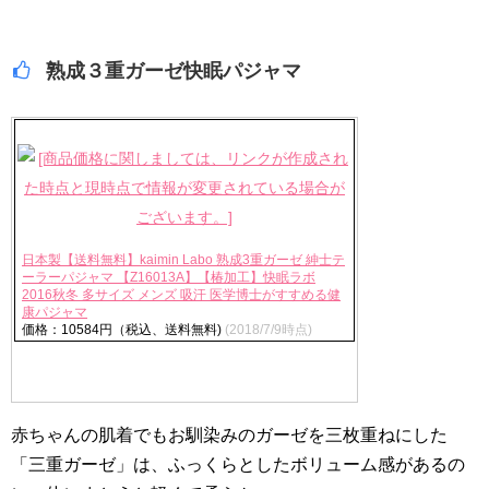
熟成３重ガーゼ快眠パジャマ
日本製【送料無料】kaimin Labo 熟成3重ガーゼ 紳士テ
ーラーパジャマ 【Z16013A】【椿加工】快眠ラボ
2016秋冬 多サイズ メンズ 吸汗 医学博士がすすめる健
康パジャマ
価格：10584円（税込、送料無料)
(2018/7/9時点)
赤ちゃんの肌着でもお馴染みのガーゼを三枚重ねにした
「三重ガーゼ」は、ふっくらとしたボリューム感があるの