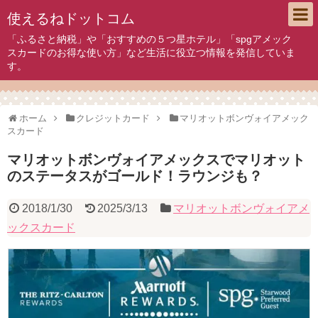
使えるねドットコム
「ふるさと納税」や「おすすめの５つ星ホテル」「spgアメック
スカードのお得な使い方」など生活に役立つ情報を発信していま
す。
ホーム
クレジットカード
マリオットボンヴォイアメック
スカード
マリオットボンヴォイアメックスでマリオット
のステータスがゴールド！ラウンジも？
2018/1/30
2025/3/13
マリオットボンヴォイアメ
ックスカード