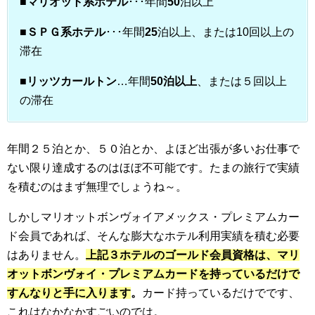
■
マリオット系ホテル
･･･年間
50
泊以上
■
ＳＰＧ系ホテル
･･･年間
25
泊以上、または10回以上の
滞在
■
リッツカールトン
…年間
50泊以上
、または５回以上
の滞在
年間２５泊とか、５０泊とか、よほど出張が多いお仕事で
ない限り達成するのはほぼ不可能です。たまの旅行で実績
を積むのはまず無理でしょうね～。
しかしマリオットボンヴォイアメックス・プレミアムカー
ド会員であれば、そんな膨大なホテル利用実績を積む必要
はありません。
上記３ホテルのゴールド会員資格は、マリ
オットボンヴォイ・プレミアムカードを持っているだけで
すんなりと手に入ります
。
カード持っているだけでです、
これはなかなかすごいのでは。