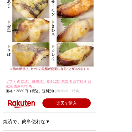
ギフト 西京漬け 味噌漬け 6種12切 西京漬 西京焼き 西
京焼 西京味噌 魚 …
価格：3880円（税込、送料別)
(2020/3/11時点)
楽天で購入
焼済で、簡単便利な▼