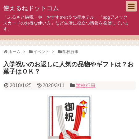
使えるねドットコム
「ふるさと納税」や「おすすめの５つ星ホテル」「spgアメック
スカードのお得な使い方」など生活に役立つ情報を発信していま
す。
ホーム
イベント
学校行事
入学祝いのお返しに人気の品物やギフトは？お
菓子はＯＫ？
2018/1/25
2020/3/11
学校行事