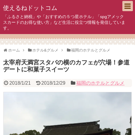
使えるねドットコム
「ふるさと納税」や「おすすめの５つ星ホテル」「spgアメック
スカードのお得な使い方」など生活に役立つ情報を発信していま
す。
ホーム
ホテル&グルメ
福岡のホテルとグルメ
太宰府天満宮スタバの横のカフェが穴場！参道
デートに和菓子スイーツ
2018/1/21
2018/12/29
福岡のホテルとグルメ