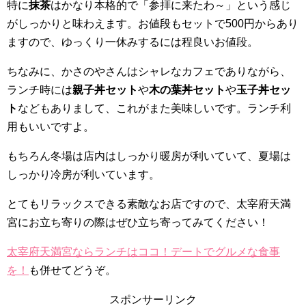
特に
抹茶
はかなり本格的で「参拝に来たわ～」という感じ
がしっかりと味わえます。お値段もセットで500円からあり
ますので、ゆっくり一休みするには程良いお値段。
ちなみに、かさのやさんはシャレなカフェでありながら、
ランチ時には
親子丼セット
や
木の葉丼セット
や
玉子丼セッ
ト
などもありまして、これがまた美味しいです。ランチ利
用もいいですよ。
もちろん冬場は店内はしっかり暖房が利いていて、夏場は
しっかり冷房が利いています。
とてもリラックスできる素敵なお店ですので、太宰府天満
宮にお立ち寄りの際はぜひ立ち寄ってみてください！
太宰府天満宮ならランチはココ！デートでグルメな食事
を！
も併せてどうぞ。
スポンサーリンク