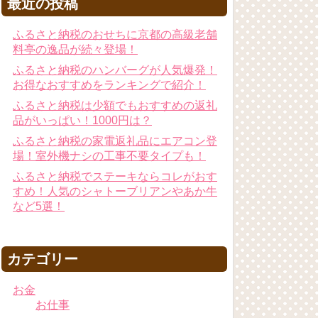
最近の投稿
ふるさと納税のおせちに京都の高級老舗
料亭の逸品が続々登場！
ふるさと納税のハンバーグが人気爆発！
お得なおすすめをランキングで紹介！
ふるさと納税は少額でもおすすめの返礼
品がいっぱい！1000円は？
ふるさと納税の家電返礼品にエアコン登
場！室外機ナシの工事不要タイプも！
ふるさと納税でステーキならコレがおす
すめ！人気のシャトーブリアンやあか牛
など5選！
カテゴリー
お金
お仕事