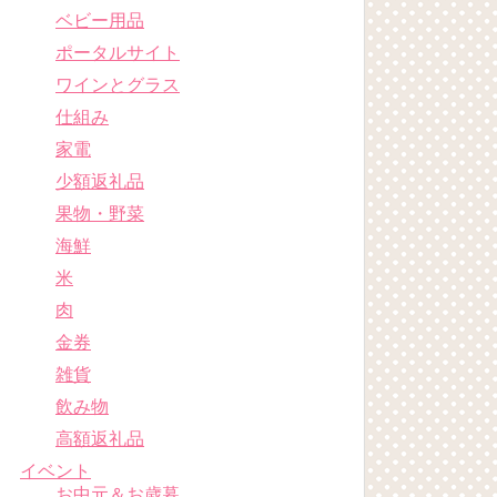
ベビー用品
ポータルサイト
ワインとグラス
仕組み
家電
少額返礼品
果物・野菜
海鮮
米
肉
金券
雑貨
飲み物
高額返礼品
イベント
お中元＆お歳暮