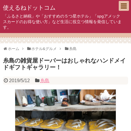
使えるねドットコム
「ふるさと納税」や「おすすめの５つ星ホテル」「spgアメック
スカードのお得な使い方」など生活に役立つ情報を発信していま
す。
ホーム
ホテル&グルメ
糸島
糸島の雑貨屋ドーバーはおしゃれなハンドメイ
ドギフトギャラリー！
2019/5/12
糸島