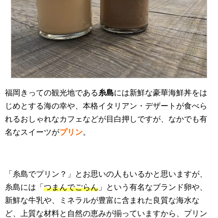
福岡きっての観光地である
糸島
には新鮮な豪華海鮮丼をは
じめとする海の幸や、本格イタリアン・デザートが食べら
れるおしゃれなカフェなどが目白押しですが、なかでも有
名なスイーツが
プリン
。
「糸島でプリン？」とお思いの人もいるかと思いますが、
糸島には「
つまんでごらん
」という有名なブランド卵や、
新鮮な牛乳や、ミネラルが豊富に含まれた良質な海水な
ど、上質な材料と自然の恵みが揃っていますから、プリン