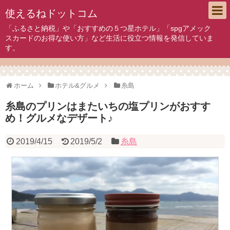
使えるねドットコム
「ふるさと納税」や「おすすめの５つ星ホテル」「spgアメック
スカードのお得な使い方」など生活に役立つ情報を発信していま
す。
ホーム
ホテル&グルメ
糸島
糸島のプリンはまたいちの塩プリンがおすす
め！グルメなデザート♪
2019/4/15
2019/5/2
糸島