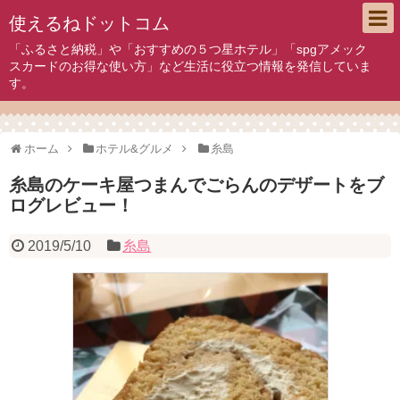
使えるねドットコム
「ふるさと納税」や「おすすめの５つ星ホテル」「spgアメック
スカードのお得な使い方」など生活に役立つ情報を発信していま
す。
ホーム
ホテル&グルメ
糸島
糸島のケーキ屋つまんでごらんのデザートをブ
ログレビュー！
2019/5/10
糸島