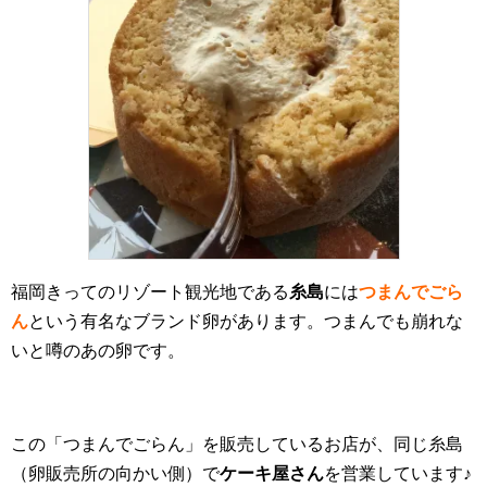
福岡きってのリゾート観光地である
糸島
には
つまんでごら
ん
という有名なブランド卵があります。つまんでも崩れな
いと噂のあの卵です。
この「つまんでごらん」を販売しているお店が、同じ糸島
（卵販売所の向かい側）で
ケーキ屋さん
を営業しています♪