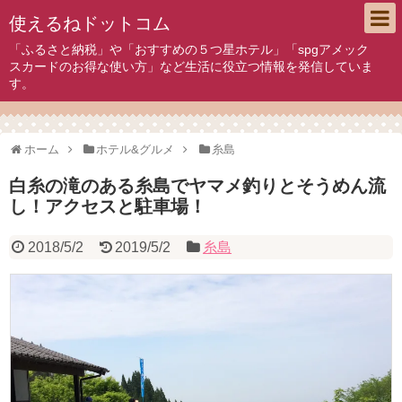
使えるねドットコム
「ふるさと納税」や「おすすめの５つ星ホテル」「spgアメック
スカードのお得な使い方」など生活に役立つ情報を発信していま
す。
ホーム
ホテル&グルメ
糸島
白糸の滝のある糸島でヤマメ釣りとそうめん流
し！アクセスと駐車場！
2018/5/2
2019/5/2
糸島