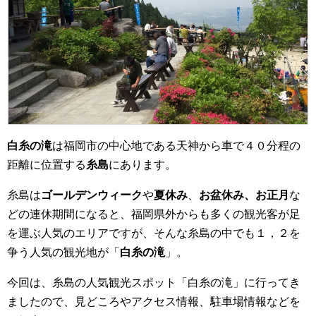
白糸の滝
は福岡市の中心地である天神から車で４０分程の
距離に位置する
糸島
にあります。
糸島は
ゴールデンウィーク
や
夏休み
、
お盆休み、お正月
な
どの連休期間になると、福岡県外からも多くの観光客が足
を運ぶ人気のエリアですが、そんな糸島の中でも１，２を
争う人気の観光地が「
白糸の滝
」。
今回は、糸島の人気観光スポット「白糸の滝」に行ってき
ましたので、見どころやアクセス情報、駐車場情報などを