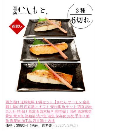
西京漬け 送料無料 お得セット【さわら サーモン 金目
鯛】母の日 西京漬け ギフト 売れ筋 魚 セット 西京 詰め
合わせ 粕漬け 西京漬 西京焼き 味噌漬け 国産 西京味噌
骨無 焼き魚 酒粕漬 漬け魚 漬魚 保存食 お祝 手作り 鮮
魚 海産物 加工品 西京漬け 内祝
価格：3980円（税込、送料別)
(2020/5/2時点)