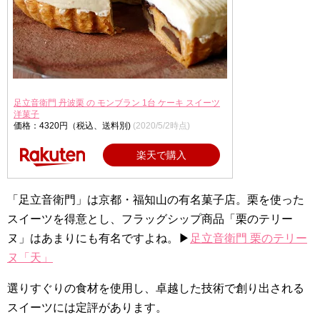
足立音衛門 丹波栗 の モンブラン 1台 ケーキ スイーツ
洋菓子
価格：4320円（税込、送料別)
(2020/5/2時点)
楽天で購入
「足立音衛門」は京都・福知山の有名菓子店。栗を使った
スイーツを得意とし、フラッグシップ商品「栗のテリー
ヌ」はあまりにも有名ですよね。▶
足立音衛門 栗のテリー
ヌ「天」
選りすぐりの食材を使用し、卓越した技術で創り出される
スイーツには定評があります。